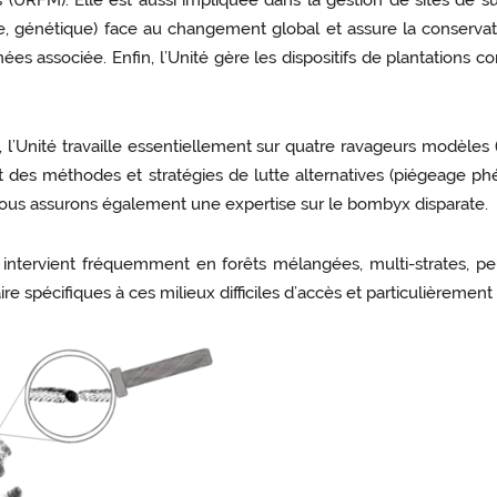
URFM). Elle est aussi impliquée dans la gestion de sites de su
e, génétique) face au changement global et assure la conservati
ées associée. Enfin, l’Unité gère les dispositifs de plantations 
, l’Unité travaille essentiellement sur quatre ravageurs modèles
 des méthodes et stratégies de lutte alternatives (piégeage phé
. Nous assurons également une expertise sur le bombyx disparate.
M intervient fréquemment en forêts mélangées, multi-strates, 
 spécifiques à ces milieux difficiles d’accès et particulièremen