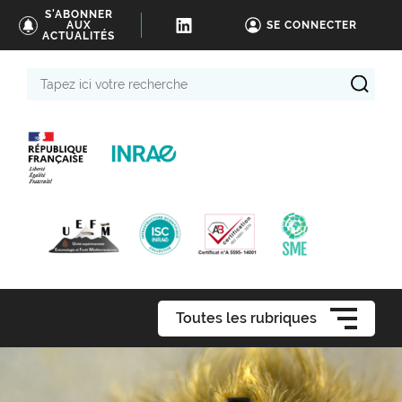
S'ABONNER
AUX
SE CONNECTER
ACTUALITÉS
Tapez
ici
votre
recherche
Toutes les rubriques